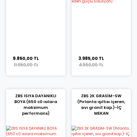
9.850,00 TL
3.985,00 TL
11.950,00 TL
4.550,00 TL
ZBS ISIYA DAYANIKLI
ZBS 2K GRASİM-SW
BOYA (650 c0 ısılara
(Pırlanta ışıltısı içeren,
maksimum
sıvı granit kap.)-İÇ
performans)
MEKAN