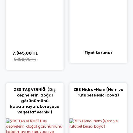
7.945,00 TL
Fiyat Sorunuz
9.150,00 TL
ZBS TAŞ VERNİĞİ (Dış
ZBS Hidro-Nem (Nem ve
cephelerin, doğal
rutubet kesici boya)
görünümünü
kapatmayan, koruyucu
ve şeffaf vernik.)