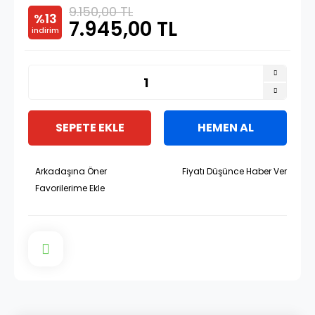
9.150,00 TL
%13
7.945,00 TL
indirim
SEPETE EKLE
HEMEN AL
Arkadaşına Öner
Fiyatı Düşünce Haber Ver