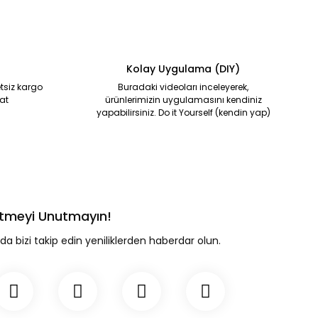
Kolay Uygulama (DIY)
tsiz kargo
Buradaki videoları inceleyerek,
at
ürünlerimizin uygulamasını kendiniz
yapabilirsiniz. Do it Yourself (kendin yap)
 Etmeyi Unutmayın!
a bizi takip edin yeniliklerden haberdar olun.