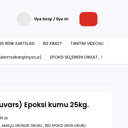
Üye Girişi
/
Üye Ol
BS RENK KARTELASI
BİZ KİMİZ?
TANITIM VİDEOSU
rımızıkarıştırıyoruz)
EPOKSİ SEÇERKEN DİKKAT....!
uvars) Epoksi kumu 25kg.
PFJN
L AMAÇLI ÜRÜNLER GRUBU
,
ZBS EPOKSİ ÜRÜN GRUBU