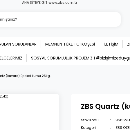
ANA SİTEYE GİT www.zbs.com.tr
ORULAN SORULANLAR
MEMNUN TÜKETİCİ KÖŞESİ
İLETİŞİM
Z
BELGELERİMİZ
SOSYAL SORUMLULUK PROJEMİZ (#bizişimizeduygula
rtz (kuvars) Epoksi kumu 25kg.
ZBS Quartz (k
Stok Kodu
9S6SMU
Kategori
ZBS ÖZE