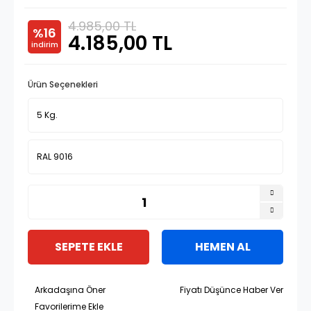
4.985,00 TL
%16
4.185,00 TL
indirim
Ürün Seçenekleri
SEPETE EKLE
HEMEN AL
Arkadaşına Öner
Fiyatı Düşünce Haber Ver