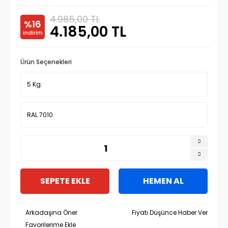
4.985,00 TL
%16
4.185,00 TL
indirim
Ürün Seçenekleri
SEPETE EKLE
HEMEN AL
Arkadaşına Öner
Fiyatı Düşünce Haber Ver