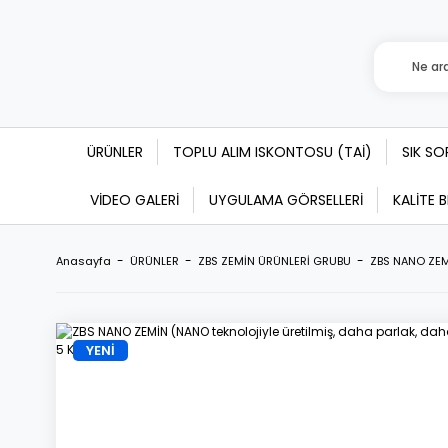
ÜRÜNLER
TOPLU ALIM ISKONTOSU (TAİ)
SIK S
VİDEO GALERİ
UYGULAMA GÖRSELLERİ
KALİTE 
Anasayfa
ÜRÜNLER
ZBS ZEMİN ÜRÜNLERİ GRUBU
ZBS NANO ZEMİ
YENİ