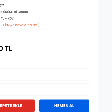
017
İN ÜRÜNLERİ GRUBU
 TL + KDV
 TL (%2,76 havale indirimi)
0 TL
EPETE EKLE
HEMEN AL