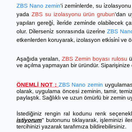
ZBS Nano zemin
'i
zemi̇nlerde, su i̇zolasyonu
yada
ZBS su izolasyonu ürün grubun
'
dan uy
yapıları gereği̇, i̇leri̇de zemi̇nde olabi̇lecek 
olur. Di̇lerseni̇z sonrasında üzeri̇ne
ZBS Nan
etkenlerden koruyarak, izolasyon etki̇si̇ni̇ ve
Aşağıda yeralan,
ZBS Zemin boyası rulosu
ü
ve açılma yapmayan bir üründür. Siparişinize ek
ÖNEMLİ NOT :
ZBS Nano zemin
uygulaması
olarak, uygulama öncesi zeminin, tamir, temizli
paylaştık. Sağlıklı ve uzun ömürlü bir zemin u
İstediğiniz rengin ral kodunu renk seçenek
istiyorum
" butonunu tıklayarak, işleminizi ile
tercihinizi yazarak tarafımıza bildirebilirsiniz.