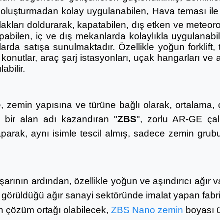
ti oluşturmadan kolay
uygulanabilen,
Hava teması ile 
lakları doldurarak, kapatabilen, d
ış etken ve meteorol
pabilen, iç ve dış mekanlarda kolaylıkla uygulana
jlarda satışa sunulmaktadır.
Özellikle yoğun forklift,
, konutlar, araç şarj istasyonları, uçak hangarları ve
abilir.
, zemin yapısına ve türüne bağlı olarak, ortalama, 
i bir alan adı kazandıran "
ZBS
", zorlu AR-GE çal
yaparak, aynı isimle tescil almış, sadece
zemin grubu
arının ardından, özellikle yoğun ve aşındırıcı ağır v
görüldüğü ağır sanayi sektöründe imalat yapan fabrik
in çözüm ortağı olabilecek,
ZBS Nano zemin
boyası ü