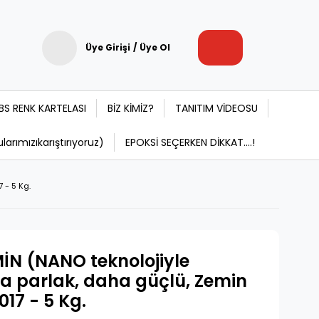
Üye Girişi
/
Üye Ol
BS RENK KARTELASI
BİZ KİMİZ?
TANITIM VİDEOSU
rımızıkarıştırıyoruz)
EPOKSİ SEÇERKEN DİKKAT....!
 - 5 Kg.
İN (NANO teknolojiyle
ha parlak, daha güçlü, Zemin
017 - 5 Kg.