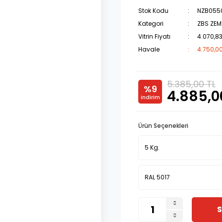
Stok Kodu
NZB055
Kategori
ZBS ZEM
Vitrin Fiyatı
4.070,83
Havale
4.750,00
5.385,00 TL
%9
4.885,0
indirim
Ürün Seçenekleri
S