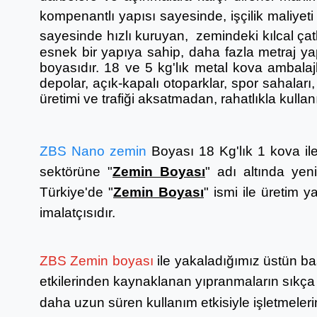
kompenantlı yapısı sayesinde, işçilik maliye
sayesinde
hızlı kuruyan,
zemindeki kılcal çat
esnek bir yapıya sahip,
daha fazla metraj ya
boyasıdır. 18 ve 5 kg'lık metal kova ambala
depolar, açık-kapalı otoparklar, spor sahaları
üretimi ve trafiği aksatmadan, rahatlıkla kullanıl
ZBS Nano zemin
Boyası 18 Kg'lık 1 kova ile
sektörüne "
Zemin Boyası
" adı altında yen
Türkiye'de "
Zemin Boyası
" ismi ile üretim 
imalatçısıdır.
ZBS Zemin boyası
ile yakaladığımız üstün baş
etkilerinden kaynaklanan yıpranmaların sıkça 
daha uzun süren kullanım etkisiyle işletmeler