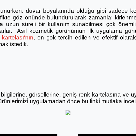
lunurken, duvar boyalarında olduğu gibi sadece ko
afikte göz önünde bulundurularak zamanla; kirlenme
 uzun süreli bir kullanım sunabilmesi çok önemlidi
ğlarlar. Asıl kozmetik görünümün ilk uygulama gün
kartelası'nın
, en çok tercih edilen ve efektif olar
mak istedik.
̇lgi̇leri̇ne, görselleri̇ne, geni̇ş renk kartelasına ve uyg
rünleri̇mi̇zi̇ uygulamadan önce bu li̇nki̇ mutlaka i̇ncele