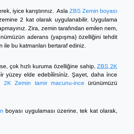
ek, iyice karıştırınız. Asla
ZBS Zemin boyası
 zemine 2 kat olarak uygulanabilir.
Uygulama
apmayınız. Zira, zemin tarafından emilen nem,
nümüzün aderans (yapışma) özelliğini tehdit
 ile bu katmanları bertaraf ediniz.
, çok hızlı kuruma özelliğine sahip,
ZBS 2K
 yüzey elde edebi̇li̇rsi̇ni̇z. Şayet, daha i̇nce
S
2K
Zemin tamir macunu-ince
ürünümüzü
in
boyası uygulaması üzerine, tek kat olarak,