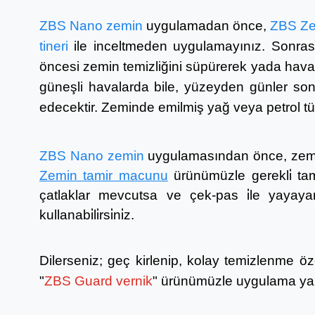
ZBS Nano zemin
uygulamadan önce,
ZBS Zem
tineri
ile inceltmeden uygulamayınız.
Sonras
öncesi zemin temizliğini süpürerek yada hava
güneşli havalarda bile, yüzeyden günler sonr
edecektir.
Zeminde emilmiş yağ veya petrol tü
ZBS Nano zemin
uygulamasından önce, zemin
Zemin tamir macunu
ürünümüzle gerekli̇ tami̇
çatlaklar mevcutsa ve çek-pas i̇le yayaya
kullanabi̇li̇rsi̇ni̇z.
Dilerseniz; geç kirlenip, kolay temizlenme özel
"
ZBS Guard vernik
" ürünümüzle uygulama yapa