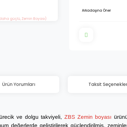
Arkadaşına Öner
Ürün Yorumları
Taksit Seçenekler
kürecik ve dolgu takviyeli,
ZBS Zemin boyası
ürün
um değerlerde geliştirilerek güçlendirilmiş, zemi