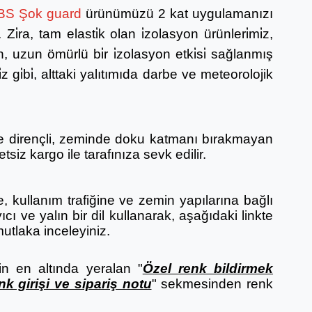
BS Şok guard
ürünümüzü 2 kat uygulamanızı
i̇ra, tam elasti̇k olan i̇zolasyon ürünleri̇mi̇z,
in, uzun ömürlü bi̇r i̇zolasyon etki̇si̇ sağlanmış
̇z gi̇bi̇, alttaki yalıtımıda darbe ve meteorolojik
ce dirençli, zeminde doku katmanı bırakmayan
iz kargo ile tarafınıza sevk edilir.
, kullanım trafiğine ve zemin yapılarına bağlı
cı ve yalın bir dil kullanarak, aşağıdaki linkte
utlaka inceleyiniz.
n en altında yeralan "
Özel renk bildirmek
nk girişi ve sipariş notu
" sekmesinden renk