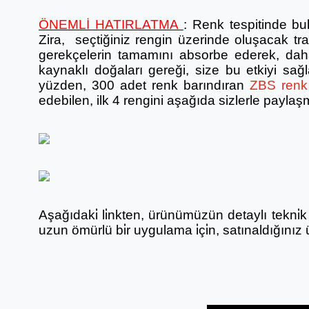
ÖNEMLİ HATIRLATMA
:
Renk tespitinde bu
Zira, seçtiğiniz rengin üzerinde oluşacak tr
gerekçelerin tamamını absorbe ederek, daha
kaynaklı doğaları gereği, size bu etkiyi sa
yüzden, 300 adet renk barındıran
ZBS renk 
edebilen, ilk 4 rengini aşağıda sizlerle paylaş
Aşağıdaki̇ li̇nkten, ürünümüzün detaylı tekni̇k bi
uzun ömürlü bi̇r uygulama i̇çi̇n, satınaldığınız ü