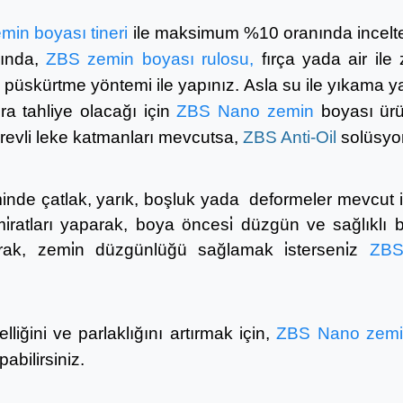
in boyası tineri
ile maksimum %10 oranında incelter
ında,
ZBS
zemin boyası rulosu,
fırça yada air ile
 püskürtme yöntemi ile yapınız. Asla su ile yıkama y
a tahliye olacağı için
ZBS Nano zemin
boyası ürü
revli leke katmanları mevcutsa,
ZBS Anti-Oil
solüsyon
de çatlak, yarık, boşluk yada deformeler mevcut ise
ratları yaparak, boya öncesi̇ düzgün ve sağlıklı bi̇r
rak, zemi̇n düzgünlüğü sağlamak i̇sterseni̇z
ZB
liğini ve parlaklığını artırmak için,
ZBS Nano zem
bilirsiniz.