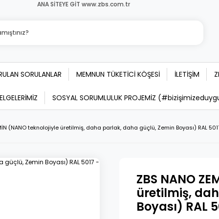
ANA SİTEYE GİT www.zbs.com.tr
ORULAN SORULANLAR
MEMNUN TÜKETİCİ KÖŞESİ
İLETİŞİM
Z
BELGELERİMİZ
SOSYAL SORUMLULUK PROJEMİZ (#bizişimizeduygula
N (NANO teknolojiyle üretilmiş, daha parlak, daha güçlü, Zemin Boyası) RAL 5017
ZBS NANO ZEM
üretilmiş, da
Boyası) RAL 5