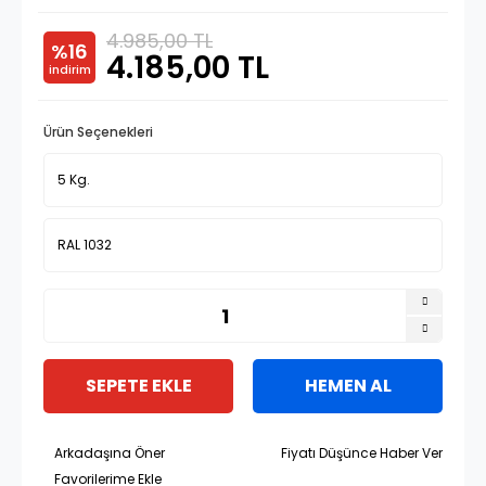
4.985,00 TL
%16
4.185,00 TL
indirim
Ürün Seçenekleri
SEPETE EKLE
HEMEN AL
Arkadaşına Öner
Fiyatı Düşünce Haber Ver