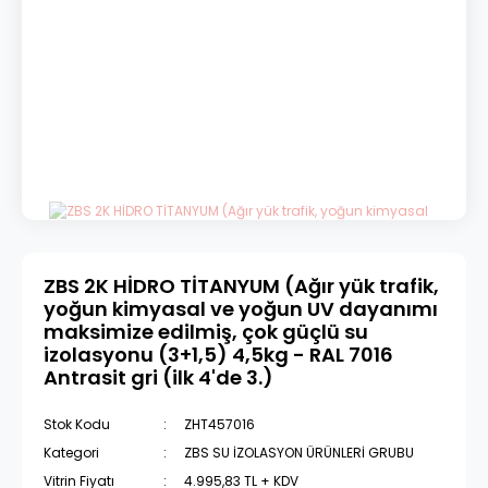
ZBS 2K HİDRO TİTANYUM (Ağır yük trafik,
yoğun kimyasal ve yoğun UV dayanımı
maksimize edilmiş, çok güçlü su
izolasyonu (3+1,5) 4,5kg - RAL 7016
Antrasit gri (ilk 4'de 3.)
Stok Kodu
ZHT457016
Kategori
ZBS SU İZOLASYON ÜRÜNLERİ GRUBU
Vitrin Fiyatı
4.995,83 TL + KDV