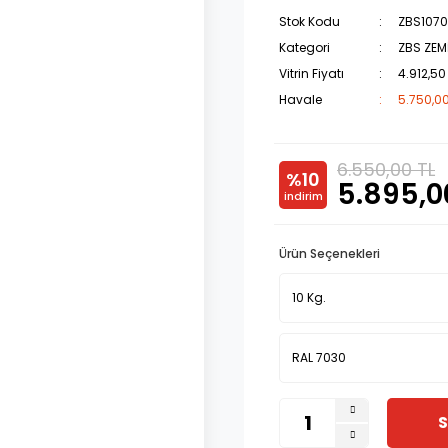
Stok Kodu
ZBS107
Kategori
ZBS ZEM
Vitrin Fiyatı
4.912,50
Havale
5.750,00
6.550,00 TL
%10
5.895,0
indirim
Ürün Seçenekleri
S