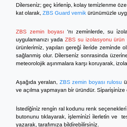
Di̇lerseni̇z; geç ki̇rleni̇p, kolay temi̇zlenme öz
kat olarak,
ZBS
Guard
vernik
ürünümüzle uygu
ZBS zemin boyası
'nı zemi̇nlerde, su i̇zo
uygulamanızı yada
ZBS su izolasyonu ürün
ürünleri̇mi̇z, yapıları gereği̇ i̇leri̇de zemi̇nde 
sağlanmiş olur. Di̇lerseni̇z sonrasinda üzeri̇
meteorolojik aşınmalara karşı koruyarak, izolas
Aşağıda yeralan,
ZBS zemin boyası rulosu
ü
ve açılma yapmayan bi̇r üründür. Si̇pari̇şi̇ni̇ze e
İstedi̇ği̇ni̇z rengi̇n ral kodunu renk seçenek
butonunu tıklayarak, i̇şlemi̇ni̇zi̇ i̇lerleti̇n ve t
yazarak, tarafımıza bi̇ldi̇rebi̇li̇rsi̇ni̇z.