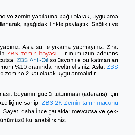
ğine ve zemin yapılarına bağlı olarak, uygulama
ullanarak, aşağıdaki linkte paylaştık. Sağlıklı ve
apınız. Asla su ile yıkama yapmayınız. Zira,
çin
ZBS zemin boyası
ürünümüzün aderans
vcutsa,
ZBS Anti-Oil
solüsyon ile bu katmanları
imum %10 oranında inceltmelisiniz. Asla,
ZBS
le zemine 2 kat olarak uygulanmalıdır.
ması, boyanın güçlü tutunması (aderans) için
elliğine sahip,
ZBS 2K Zemin tamir macunu
i̇z. Şayet, daha i̇nce çatlaklar mevcutsa ve çek-
ünümüzü kullanabi̇li̇rsi̇ni̇z.