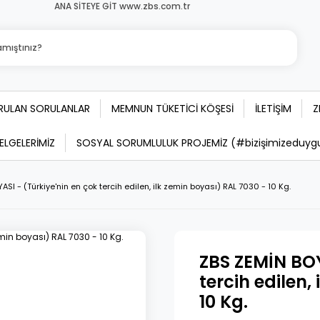
ANA SİTEYE GİT www.zbs.com.tr
ORULAN SORULANLAR
MEMNUN TÜKETİCİ KÖŞESİ
İLETİŞİM
Z
BELGELERİMİZ
SOSYAL SORUMLULUK PROJEMİZ (#bizişimizeduygula
SI - (Türkiye'nin en çok tercih edilen, ilk zemin boyası) RAL 7030 - 10 Kg.
ZBS ZEMİN BOY
tercih edilen,
10 Kg.