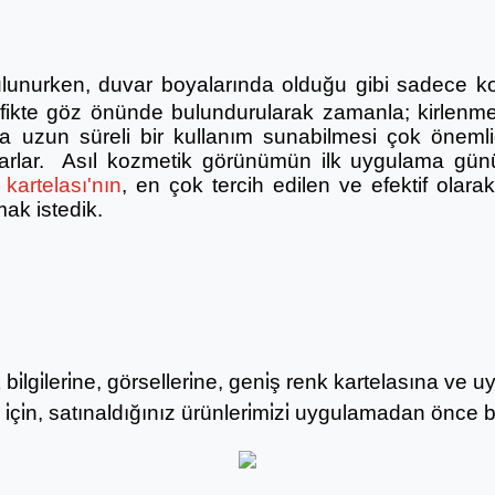
lunurken, duvar boyalarında olduğu gibi sadece ko
afikte göz önünde bulundurularak zamanla; kirlenme
 uzun süreli bir kullanım sunabilmesi çok önemlidi
ğlarlar. Asıl kozmetik görünümün ilk uygulama gün
kartelası'nın
, en çok tercih edilen ve efektif olar
mak istedik.
̇lgi̇leri̇ne, görselleri̇ne, geni̇ş renk kartelasına ve uyg
çi̇n, satınaldığınız ürünleri̇mi̇zi̇ uygulamadan önce bu li