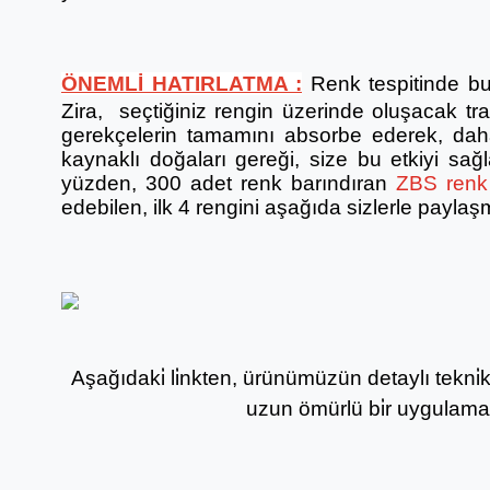
ÖNEMLİ HATIRLATMA :
Renk tespitinde bu
Zira, seçtiğiniz rengin üzerinde oluşacak tr
gerekçelerin tamamını absorbe ederek, daha
kaynaklı doğaları gereği, size bu etkiyi sa
yüzden, 300 adet renk barındıran
ZBS renk 
edebilen, ilk 4 rengini aşağıda sizlerle paylaş
Aşağıdaki̇ li̇nkten, ürünümüzün detaylı tekni̇k bi
uzun ömürlü bi̇r uygulama i̇