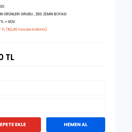
030
İN ÜRÜNLERİ GRUBU
,
ZBS ZEMİN BOYASI
 TL + KDV
 TL (%2,46 havale indirimi)
0 TL
EPETE EKLE
HEMEN AL