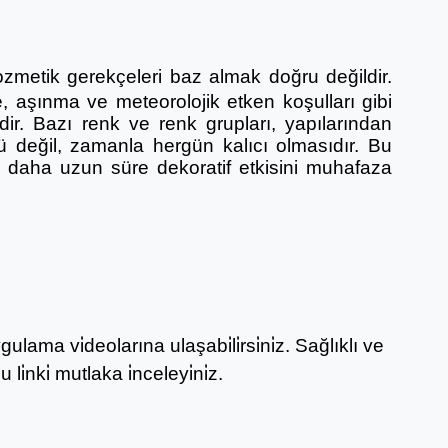
zmetik gerekçeleri baz almak doğru değildir.
, aşınma ve meteorolojik etken koşulları gibi
r. Bazı renk ve renk grupları, yapılarından
ü değil, zamanla hergün kalıcı olmasıdır. Bu
ak daha uzun süre dekoratif etkisini muhafaza
ulama vi̇deolarına ulaşabi̇li̇rsi̇ni̇z. Sağlıklı ve
̇nki̇ mutlaka i̇nceleyi̇ni̇z.