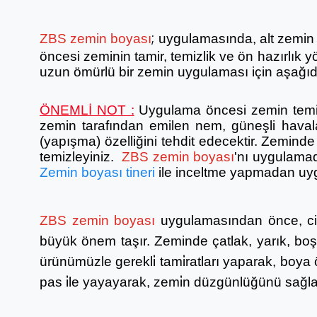
;
ZBS zemin boyası
uygulamasında, alt zemin y
öncesi zeminin tamir, temizlik ve ön hazırlık yön
uzun ömürlü bir zemin uygulaması için aşağıda 
ÖNEMLİ NOT :
Uygulama öncesi zemin temiz
zemin tarafından emilen nem, güneşli havala
(yapışma) özelliğini tehdit edecektir. Zemind
temizleyiniz.
ZBS zemin boyası
'nı uygulama
Zemin boyası tineri
ile inceltme yapmadan uy
ZBS zemin boyası
uygulamasından önce, cil
büyük önem taşır. Zeminde çatlak, yarık, boş
ürünümüzle gerekli̇ tami̇ratları yaparak, boya ö
pas i̇le yayayarak, zemi̇n düzgünlüğünü sağlam