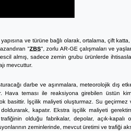
 yapısına ve türüne bağlı olarak, ortalama, çift katta
 kazandıran "
ZBS
", zorlu AR-GE çalışmaları ve yaşla
 tescil almış, sadece
zemin grubu ürünlerde ihtisasl
ajı mevcuttur.
uşturacağı darbe ve aşınmalara, meteorolojik dış etke
 Hava teması ile reaksiyona girebilen üstün kimy
basittir. İşçilik maliyeti oluşturmaz. Su geçirmez v
ldurarak, kapatır. Ekstra işçilik maliyeti gerektirm
trafiğinin olduğu fabrikalar, depolar, açık-kapalı 
syonlarının zeminlerinde, mevcut üretimi ve trafiği aks