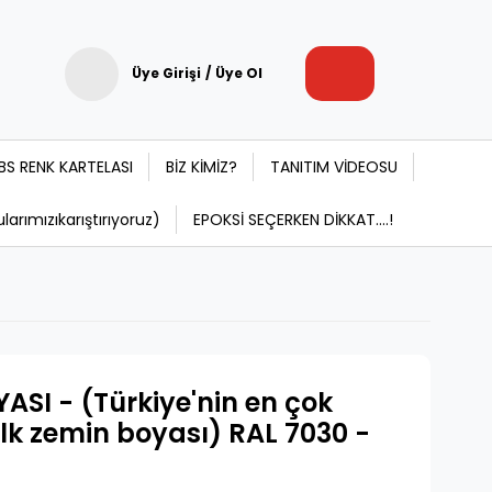
Üye Girişi
/
Üye Ol
BS RENK KARTELASI
BİZ KİMİZ?
TANITIM VİDEOSU
rımızıkarıştırıyoruz)
EPOKSİ SEÇERKEN DİKKAT....!
ASI - (Türkiye'nin en çok
 ilk zemin boyası) RAL 7030 -