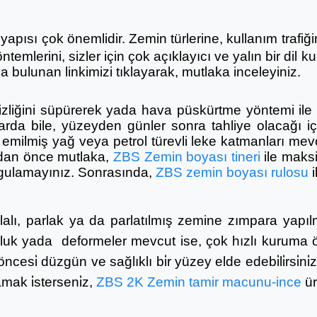
apısı çok önemlidir. Zemin türlerine, kullanım trafi
temlerini, sizler için çok açıklayıcı ve yalın bir dil k
bulunan linkimizi tıklayarak, mutlaka inceleyiniz.
liğini süpürerek yada hava püskürtme yöntemi ile y
rda bile, yüzeyden günler sonra tahliye olacağı i
e emilmiş yağ veya petrol türevli leke katmanları me
dan önce mutlaka,
ZBS Zemin boyası tineri
ile maks
gulamayınız. Sonrasında,
ZBS
zemin boyası rulosu
i
alı, parlak ya da parlatılmış zemine zımpara yapıl
luk yada deformeler mevcut ise, çok hızlı kuruma öz
ncesi̇ düzgün ve sağlıklı bi̇r yüzey elde edebi̇li̇rsi̇n
ak i̇sterseni̇z,
ZBS
2K
Zemin tamir macunu-ince
ür