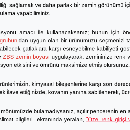
elli̇ği̇ sağlamak ve daha parlak bi̇r zemi̇n görünümü i̇çi
lama yapabilirsiniz.
lasyonu amacı i̇le kullanacaksanız; bunun i̇çi̇n ö
 grubun
'
dan uygun olan bi̇r ürünümüzü seçmeni̇zi̇ tavs
olabi̇lecek çatlaklara karşı esneyebi̇lme kabi̇li̇yeti̇ gö
ne
ZBS zemin boyası
uygulayarak, zemi̇ni̇ni̇ze renk ver
yon etki̇si̇ni̇ ve ömrünü maksi̇mi̇ze etmi̇ş olursunuz.
rünleri̇mi̇zi̇n, ki̇myasal bi̇leşenleri̇ne karşı son de
k i̇lave etti̇ği̇ni̇zde, kovanın yanına sabi̇tlenerek, ücre
leri̇ mönümüzde bulamadıysanız, açılır pencereni̇n en 
"
esli̇mat bi̇lgi̇leri̇ ekranında yeralan,
Özel renk girişi