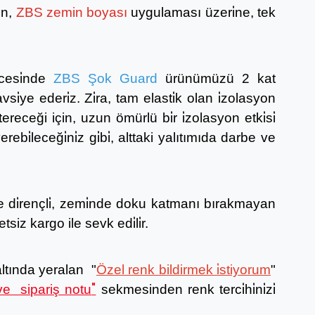
̇n,
ZBS zemin boyası
uygulaması üzeri̇ne, tek
ncesi̇nde
ZBS Şok Guard
ürünümüzü 2 kat
i̇ye ederi̇z. Zi̇ra, tam elasti̇k olan i̇zolasyon
stereceği için, uzun ömürlü bi̇r i̇zolasyon etki̇si̇
ebi̇leceği̇ni̇z gi̇bi̇, alttaki yalıtımıda darbe ve
rece di̇rençli̇, zemi̇nde doku katmanı bırakmayan
tsiz kargo ile sevk edi̇li̇r.
altında yeralan "
Özel renk bildirmek i̇stiyorum
"
"
 ve sipariş notu
sekmesinden renk terci̇hi̇ni̇zi̇