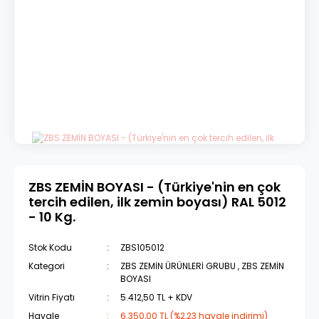
ZBS ZEMİN BOYASI - (Türkiye'nin en çok
tercih edilen, ilk zemin boyası) RAL 5012
- 10 Kg.
Stok Kodu
ZBS105012
Kategori
ZBS ZEMİN ÜRÜNLERİ GRUBU
,
ZBS ZEMİN
BOYASI
Vitrin Fiyatı
5.412,50 TL + KDV
Havale
6.350,00 TL (%2,23 havale indirimi)