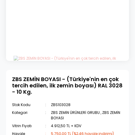
ZBS ZEMİN BOYASI - (Türkiye'nin en çok
tercih edilen, ilk zemin boyası) RAL 3028
- 10 Kg.
Stok Kodu
ZBS103028
Kategori
ZBS ZEMİN ÜRÜNLERİ GRUBU
,
ZBS ZEMİN
BOYASI
Vitrin Fiyatı
4.912,50 TL + KDV
Havale
5.750,00 TL (%2,46 havale indirimi)