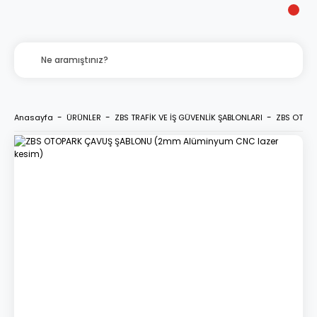
Anasayfa
ÜRÜNLER
ZBS TRAFİK VE İŞ GÜVENLİK ŞABLONLARI
ZBS OTOP