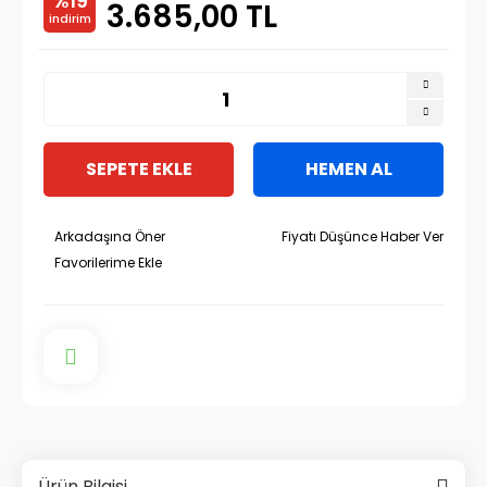
%19
3.685,00 TL
indirim
SEPETE EKLE
HEMEN AL
Arkadaşına Öner
Fiyatı Düşünce Haber Ver
Ürün Bilgisi