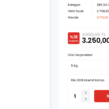
Kategori
ZBS SU 
Vitrin Fiyatı
2.708,33
Havale
3.170,00
3.950,00 TL
%18
3.250,0
indirim
Ürün Seçenekleri
S