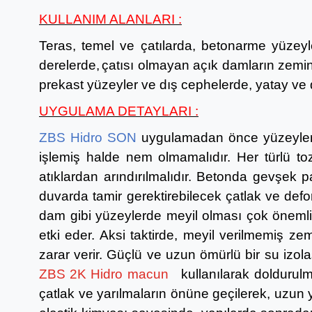
KULLANIM ALANLARI :
Teras, temel ve çatılarda, betonarme yüzeyl
derelerde,
çatısı olmayan açık damların zemin
prekast yüzeyler ve dış cephelerde, yatay ve 
UYGULAMA DETAYLARI :
ZBS Hidro SON
uygulamadan önce yüzeyler t
işlemiş halde nem olmamalıdır. Her türlü to
atıklardan arındırılmalıdır. Betonda gevşek p
duvarda tamir gerektirebilecek çatlak ve def
dam gibi yüzeylerde meyil olması çok önemli
etki eder. Aksi taktirde, meyil verilmemiş 
zarar verir. Güçlü ve uzun ömürlü bir su izo
ZBS 2K Hidro macun
kullanılarak doldurulma
çatlak ve yarılmaların önüne geçilerek, uzun y