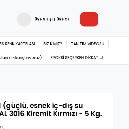
Üye Girişi
/
Üye Ol
BS RENK KARTELASI
BİZ KİMİZ?
TANITIM VİDEOSU
rımızıkarıştırıyoruz)
EPOKSİ SEÇERKEN DİKKAT....!
 (güçlü, esnek iç-dış su
L 3016 Kiremit Kırmızı - 5 Kg.
016