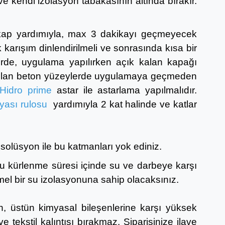
e kendi izolasyon tabakasının altında bırakır.
atkap yardımıyla, max 3 dakikayı geçmeyecek
arışım dinlendirilmeli ve sonrasında kısa bir
rde, uygulama yapılırken açık kalan kapağı
ici olan beton yüzeylerde uygulamaya geçmeden
Hidro prime
astar ile astarlama yapılmalıdır.
ası rulosu
yardımıyla 2 kat halinde ve katlar
solüsyon ile bu katmanları yok ediniz.
Bu kürlenme süresi içinde su ve darbeye karşı
el bir su izolasyonuna sahip olacaksınız.
, üstün kimyasal bileşenlerine karşı yüksek
ekstil kalıntısı bırakmaz. Siparişinize ilave