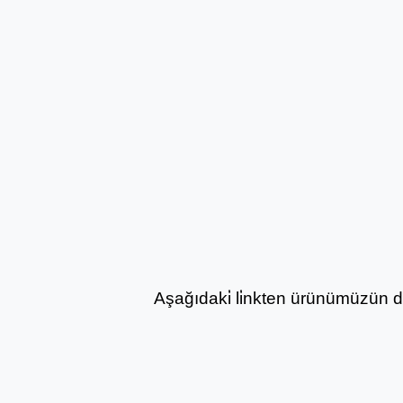
Aşağıdaki̇ li̇nkten ürünümüzün deta