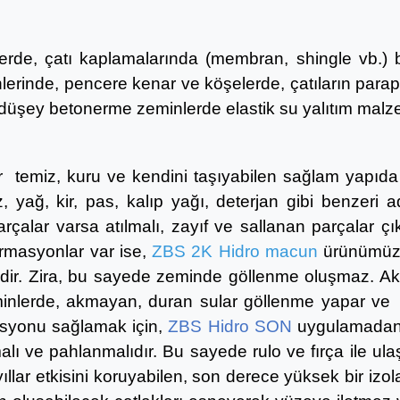
erde, çatı kaplamalarında (membran, shingle vb.) ba
lerinde, pencere kenar ve köşelerde, çatıların parap
düşey betonerme zeminlerde elastik su yalıtım malzem
emiz, kuru ve kendini taşıyabilen sağlam yapıda o
z, yağ, kir, pas, kalıp yağı, deterjan gibi benze
arçalar varsa atılmalı, zayıf ve sallanan parçalar 
ormasyonlar var ise,
ZBS 2K Hidro macun
ürünümüz i
dir. Zira, bu sayede zeminde göllenme oluşmaz. Ak
zeminlerde, akmayan, duran sular göllenme yapar ve
lasyonu sağlamak için,
ZBS Hidro SON
uygulamadan
lı ve pahlanmalıdır. Bu sayede rulo ve fırça ile ulaş
ıllar etkisini koruyabilen, son derece yüksek bir iz