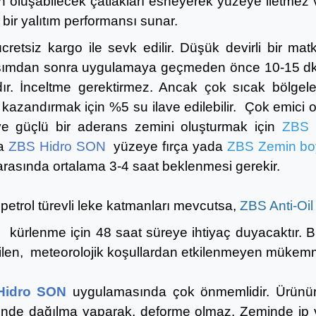
 oluşabilecek çatlakları esneyerek yüzeye iletmez v
 bir yalıtım performansı sunar.
retsiz kargo ile sevk edilir. Düşük devirli bir m
arışımdan sonra uygulamaya geçmeden önce 10-15 dk k
r. İnceltme gerektirmez. Ancak çok sıcak bölgele
ri kazandırmak için %5 su ilave edilebilir. Çok em
ve güçlü bir aderans zemini oluşturmak için
ZBS 
ra
ZBS Hidro SON
yüzeye fırça yada
ZBS Zemin boy
r arasında ortalama 3-4 saat beklenmesi gerekir.
etrol türevli leke katmanları mevcutsa,
ZBS Anti-Oil
N
kürlenme için 48 saat süreye ihtiyaç duyacaktır. 
ilen, meteorolojik koşullardan etkilenmeyen mükemm
Hidro SON
uygulamasında çok önmemlidir. Ürünün
inde dağılma yaparak, deforme olmaz. Zeminde ip ve t