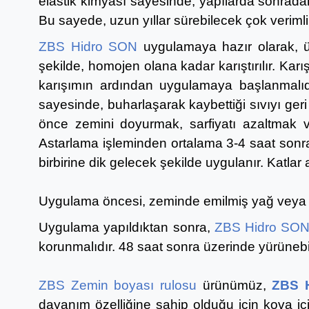
elastik kimyası sayesinde, yapılarda sonradan
Bu sayede, uzun yıllar sürebilecek çok verimli
ZBS Hidro SON
uygulamaya hazır olarak, üc
şekilde, homojen olana kadar karıştırılır. K
karışımın ardından uygulamaya başlanmalıdı
sayesinde, buharlaşarak kaybettiği sıvıyı ge
önce zemini doyurmak, sarfiyatı azaltmak 
Astarlama işleminden ortalama 3-4 saat son
birbirine dik gelecek şekilde uygulanır. Katla
Uygulama öncesi, zeminde emilmiş yağ veya p
Uygulama yapıldıktan sonra,
ZBS Hidro SO
korunmalıdır. 48 saat sonra üzerinde yürüneb
ZBS Zemin boyası rulosu
ürünümüz,
ZBS 
dayanım özelliğine sahip olduğu için kova iç