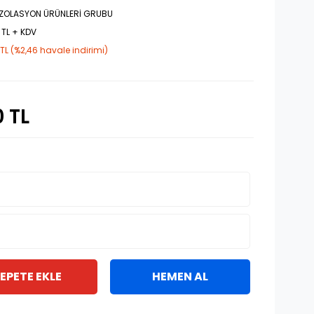
İZOLASYON ÜRÜNLERİ GRUBU
 TL + KDV
 TL (%2,46 havale indirimi)
0 TL
EPETE EKLE
HEMEN AL