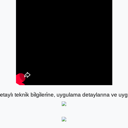
ylı tekni̇k bi̇lgi̇leri̇ne, uygulama detaylarına ve uygula