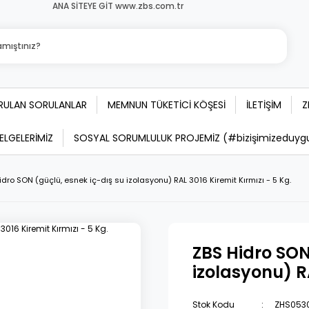
ANA SİTEYE GİT www.zbs.com.tr
ORULAN SORULANLAR
MEMNUN TÜKETİCİ KÖŞESİ
İLETİŞİM
Z
BELGELERİMİZ
SOSYAL SORUMLULUK PROJEMİZ (#bizişimizeduygula
idro SON (güçlü, esnek iç-dış su izolasyonu) RAL 3016 Kiremit Kırmızı - 5 Kg.
ZBS Hidro SON
izolasyonu) RA
Stok Kodu
ZHS053