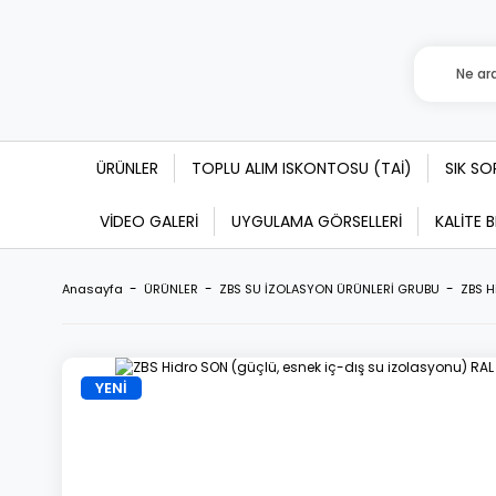
ÜRÜNLER
TOPLU ALIM ISKONTOSU (TAİ)
SIK S
VİDEO GALERİ
UYGULAMA GÖRSELLERİ
KALİTE 
Anasayfa
ÜRÜNLER
ZBS SU İZOLASYON ÜRÜNLERİ GRUBU
ZBS H
YENİ