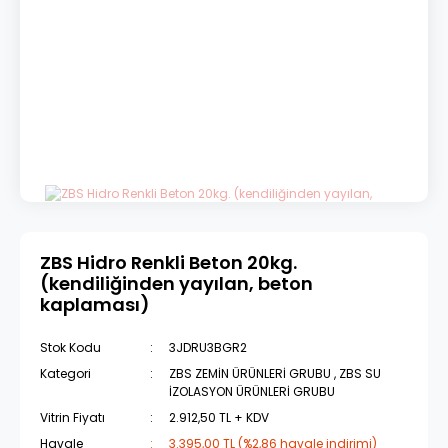
ZBS Hidro Renkli Beton 20kg.
(kendiliğinden yayılan, beton
kaplaması)
Stok Kodu
3JDRU3BGR2
Kategori
ZBS ZEMİN ÜRÜNLERİ GRUBU
,
ZBS SU
İZOLASYON ÜRÜNLERİ GRUBU
Vitrin Fiyatı
2.912,50 TL + KDV
Havale
3.395,00 TL (%2,86 havale indirimi)