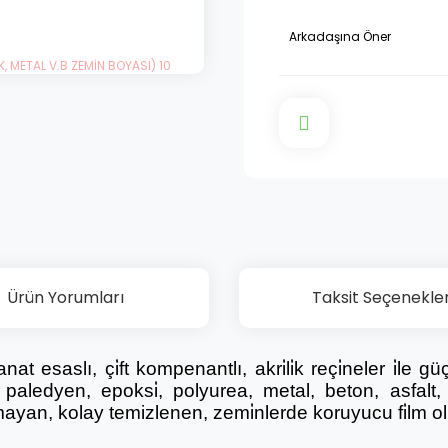
Arkadaşına Öner
Ürün Yorumları
Taksit Seçenekler
si̇yanat esaslı, çi̇ft kompenantlı, akri̇li̇k reçi̇neler i̇l
r, paledyen, epoksi̇, polyurea, metal, beton, asfalt,
pmayan, kolay temizlenen, zemi̇nlerde koruyucu fi̇lm o