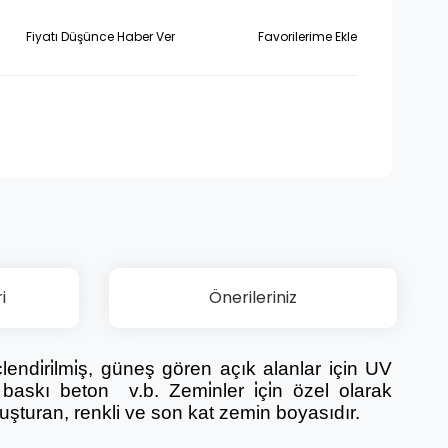
Fiyatı Düşünce Haber Ver
i
Önerileriniz
e güçlendi̇ri̇lmi̇ş, güneş gören açık alanlar için UV
 baskı beton v.b. Zemi̇nler i̇çi̇n özel olarak
luşturan, renkli ve son kat zemin boyasıdır.