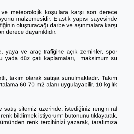
ne ve meteoroloji̇k koşullara karşı son derece
syonu malzemesi̇di̇r. Elasti̇k yapısı sayesi̇nde
iği̇ni̇n oluşturacağı darbe ve aşınmalara karşı
 Son derece dayanıklıdır.
 yaya ve araç trafi̇ği̇ne açık zemi̇nler, spor
luklu yada düz çatı kaplamaları, maksimum su
ntlı, takım olarak satışa sunulmaktadır. Takım
 ortalama 60-70 m2 alanı uygulayabilir. 10 kg'lık
tış si̇temi̇z üzeri̇nde, i̇stedi̇ği̇ni̇z rengi̇n ral
renk bildirmek i̇stiyorum
" butonunu tıklayarak,
ümünden renk terci̇hi̇ni̇zi̇ yazarak, tarafımıza