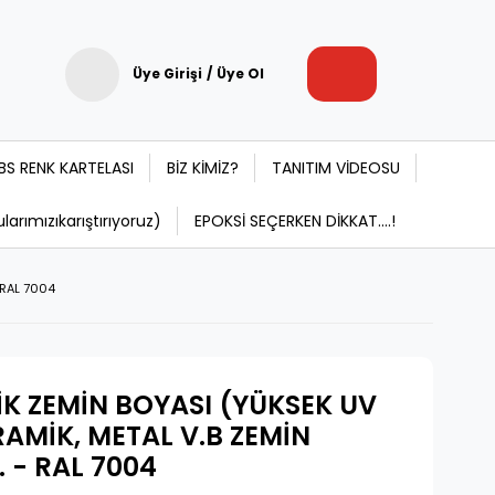
Üye Girişi
/
Üye Ol
BS RENK KARTELASI
BİZ KİMİZ?
TANITIM VİDEOSU
rımızıkarıştırıyoruz)
EPOKSİ SEÇERKEN DİKKAT....!
 RAL 7004
TİK ZEMİN BOYASI (YÜKSEK UV
RAMİK, METAL V.B ZEMİN
. - RAL 7004