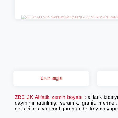
Ürün Bilgisi
ZBS 2K Alifatik zemin boyası
;
ali̇fati̇k i̇zo
dayınımı artırılmış, serami̇k, grani̇t, merme
geli̇şti̇ri̇lmi̇ş, yarı mat görünümde, kayma ya