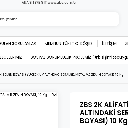
ANA SİTEYE GİT www.zbs.com.tr
ORULAN SORULANLAR
MEMNUN TÜKETİCİ KÖŞESİ
İLETİŞİM
Z
BELGELERİMİZ
SOSYAL SORUMLULUK PROJEMİZ (#bizişimizeduygula
İK ZEMİN BOYASI (YÜKSEK UV ALTINDAKİ SERAMİK, METAL V.B ZEMİN BOYASI) 10 Kg. -
ZBS 2K ALİFA
ALTINDAKİ SE
BOYASI) 10 Kg