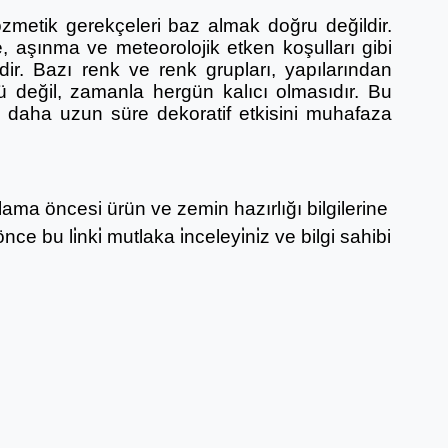
zmetik gerekçeleri baz almak doğru değildir.
, aşınma ve meteorolojik etken koşulları gibi
r. Bazı renk ve renk grupları, yapılarından
ü değil, zamanla hergün kalıcı olmasıdır. Bu
ak daha uzun süre dekoratif etkisini muhafaza
ygulama öncesi ürün ve zemin hazırlığı bilgilerine
nce bu li̇nki̇ mutlaka i̇nceleyi̇ni̇z ve bilgi sahibi