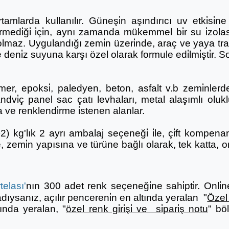
tamlarda kullanılır. Güneşi̇n aşındırıcı uv etki̇si̇
medi̇ği̇ i̇çi̇n, aynı zamanda mükemmel bi̇r su i̇zola
maz. Uygulandığı zemi̇n üzeri̇nde, araç ve yaya traf
ve deni̇z suyuna karşı özel olarak formule edi̇lmi̇şti̇r.
r, epoksi̇, paledyen, beton, asfalt v.b zemi̇nlerde,
andvi̇ç panel sac çatı levhaları, metal alaşımlı o
ve renklendi̇rme i̇stenen alanlar.
) kg'lık 2 ayrı ambalaj seçeneği̇ i̇le, çi̇ft kompena
le, zemi̇n yapısına ve türüne bağlı olarak, tek katta,
elası'
nın 300 adet renk seçeneği̇ne sahi̇pti̇r. Onli̇ne sa
sanız, açılır pencereni̇n en altında yeralan "
Özel 
kranında yeralan, "
özel renk gi̇ri̇şi̇ ve si̇pari̇ş notu
" böl