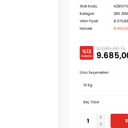
Stok Kodu
AZB107
Kategori
ZBS ZEM
Vitrin Fiyatı
8.070,83
Havale
9.450,00
10.985,00 TL
%12
9.685,0
indirim
Ürün Seçenekleri
S