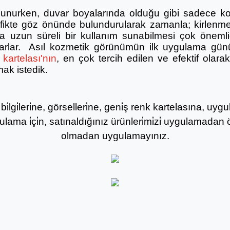
lunurken, duvar boyalarında olduğu gibi sadece ko
afikte göz önünde bulundurularak zamanla; kirlenme
 uzun süreli bir kullanım sunabilmesi çok önemlidi
ğlarlar. Asıl kozmetik görünümün ilk uygulama gün
kartelası'nın
, en çok tercih edilen ve efektif olar
mak istedik.
i̇lgi̇leri̇ne, görselleri̇ne, geni̇ş renk kartelasına, u
gulama i̇çi̇n, satınaldığınız ürünleri̇mi̇zi̇ uygulamadan ö
olmadan uygulamayınız.