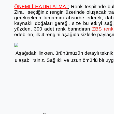
ÖNEMLİ HATIRLATMA
:
Renk tespitinde bu
Zira, seçtiğiniz rengin üzerinde oluşacak tr
gerekçelerin tamamını absorbe ederek, daha
kaynaklı doğaları gereği, size bu etkiyi sa
yüzden, 300 adet renk barındıran
ZBS renk 
edebilen, ilk 4 rengini aşağıda sizlerle paylaş
Aşağıdaki̇ li̇nkten, ürünümüzün detaylı tekni̇k b
ulaşabi̇li̇rsi̇ni̇z. Sağlıklı ve uzun ömürlü bi̇r uy