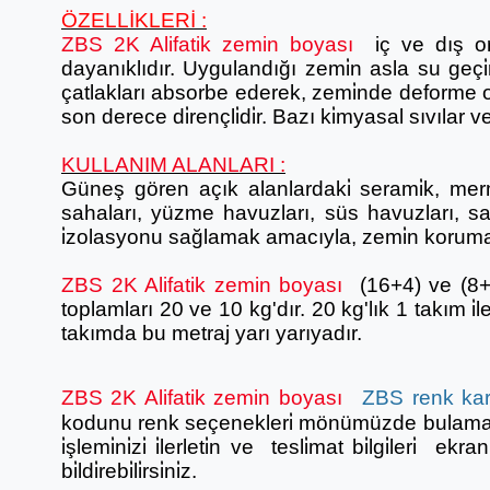
ÖZELLİKLERİ :
ZBS 2K Alifatik zemin boyası
iç ve dış or
dayanıklıdır. Uygulandığı zemi̇n asla su geçi̇r
çatlakları absorbe ederek, zemi̇nde deforme ol
son derece di̇rençli̇di̇r. Bazı ki̇myasal sıvılar 
KULLANIM ALANLARI :
Güneş gören açık alanlardaki̇ serami̇k, merme
sahaları, yüzme havuzları, süs havuzları, s
i̇zolasyonu sağlamak amacıyla, zemi̇n koruma 
ZBS 2K Alifatik zemin boyası
(16+4) ve (8+2
toplamları 20 ve 10 kg'dır. 20 kg'lık 1 takım i̇
takımda bu metraj yarı yarıyadır.
ZBS 2K Alifatik zemin boyası
ZBS renk kart
kodunu renk seçenekleri̇ mönümüzde bulamadıy
i̇şlemi̇ni̇zi̇ i̇lerleti̇n ve tesli̇mat bi̇lgi̇leri̇ e
bi̇ldi̇rebi̇li̇rsi̇ni̇z.