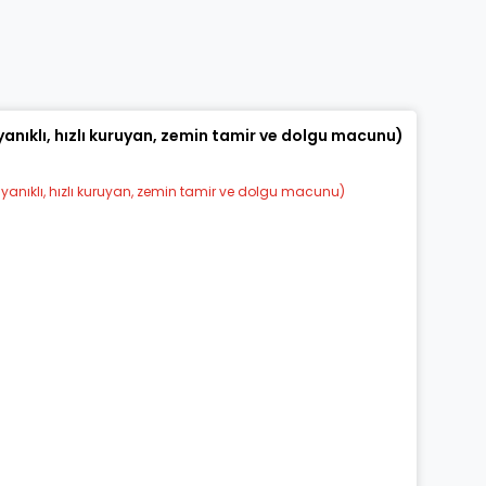
konularda yetersiz gördüğünüz noktaları öneri formunu kullanarak tarafı
Bu ürüne ilk yorumu siz yapın!
Yorum Yaz
anıklı, hızlı kuruyan, zemin tamir ve dolgu macunu)
Gönder