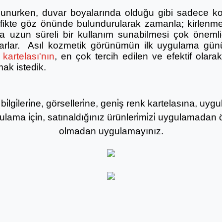
lunurken, duvar boyalarında olduğu gibi sadece ko
afikte göz önünde bulundurularak zamanla; kirlenme
 uzun süreli bir kullanım sunabilmesi çok önemlidi
ğlarlar. Asıl kozmetik görünümün ilk uygulama gün
kartelası'nın
, en çok tercih edilen ve efektif olar
mak istedik.
i̇lgi̇leri̇ne, görselleri̇ne, geni̇ş renk kartelasına, u
gulama i̇çi̇n, satınaldığınız ürünleri̇mi̇zi̇ uygulamadan ö
olmadan uygulamayınız.