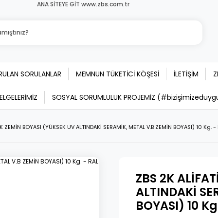
ANA SİTEYE GİT www.zbs.com.tr
ORULAN SORULANLAR
MEMNUN TÜKETİCİ KÖŞESİ
İLETİŞİM
Z
BELGELERİMİZ
SOSYAL SORUMLULUK PROJEMİZ (#bizişimizeduygula
İK ZEMİN BOYASI (YÜKSEK UV ALTINDAKİ SERAMİK, METAL V.B ZEMİN BOYASI) 10 Kg. 
ZBS 2K ALİFA
ALTINDAKİ SE
BOYASI) 10 Kg