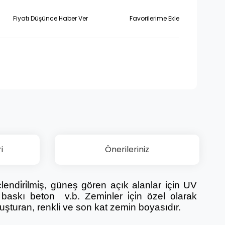
Fiyatı Düşünce Haber Ver
i
Önerileriniz
e güçlendi̇ri̇lmi̇ş, güneş gören açık alanlar için UV
 baskı beton v.b. Zemi̇nler i̇çi̇n özel olarak
luşturan, renkli ve son kat zemin boyasıdır.