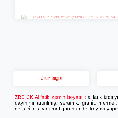
Ürün Bilgisi
ZBS 2K Alifatik zemin boyası
;
ali̇fati̇k i̇zo
dayınımı artırılmış, serami̇k, grani̇t, merme
geli̇şti̇ri̇lmi̇ş, yarı mat görünümde, kayma ya