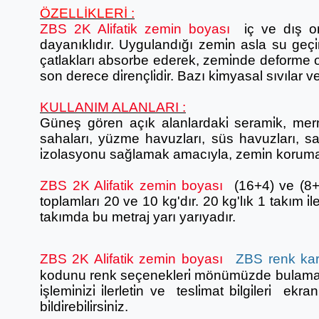
ÖZELLİKLERİ :
ZBS 2K Alifatik zemin boyası
iç ve dış or
dayanıklıdır. Uygulandığı zemi̇n asla su geçi̇r
çatlakları absorbe ederek, zemi̇nde deforme ol
son derece di̇rençli̇di̇r. Bazı ki̇myasal sıvılar 
KULLANIM ALANLARI :
Güneş gören açık alanlardaki̇ serami̇k, merme
sahaları, yüzme havuzları, süs havuzları, s
i̇zolasyonu sağlamak amacıyla, zemi̇n koruma 
ZBS 2K Alifatik zemin boyası
(16+4) ve (8+2
toplamları 20 ve 10 kg'dır. 20 kg'lık 1 takım i̇
takımda bu metraj yarı yarıyadır.
ZBS 2K Alifatik zemin boyası
ZBS renk kart
kodunu renk seçenekleri̇ mönümüzde bulamadıy
i̇şlemi̇ni̇zi̇ i̇lerleti̇n ve tesli̇mat bi̇lgi̇leri̇ e
bi̇ldi̇rebi̇li̇rsi̇ni̇z.