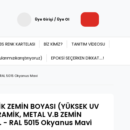
Üye Girişi
/
Üye Ol
BS RENK KARTELASI
BİZ KİMİZ?
TANITIM VİDEOSU
rımızıkarıştırıyoruz)
EPOKSİ SEÇERKEN DİKKAT....!
- RAL 5015 Okyanus Mavi
TİK ZEMİN BOYASI (YÜKSEK UV
RAMİK, METAL V.B ZEMİN
. - RAL 5015 Okyanus Mavi