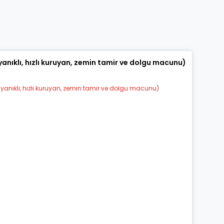
konularda yetersiz gördüğünüz noktaları öneri formunu kullanarak tarafı
Bu ürüne ilk yorumu siz yapın!
Yorum Yaz
anıklı, hızlı kuruyan, zemin tamir ve dolgu macunu)
Gönder