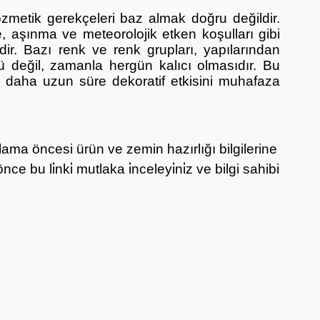
zmetik gerekçeleri baz almak doğru değildir.
, aşınma ve meteorolojik etken koşulları gibi
r. Bazı renk ve renk grupları, yapılarından
ü değil, zamanla hergün kalıcı olmasıdır. Bu
ak daha uzun süre dekoratif etkisini muhafaza
ygulama öncesi ürün ve zemin hazırlığı bilgilerine
nce bu li̇nki̇ mutlaka i̇nceleyi̇ni̇z ve bilgi sahibi