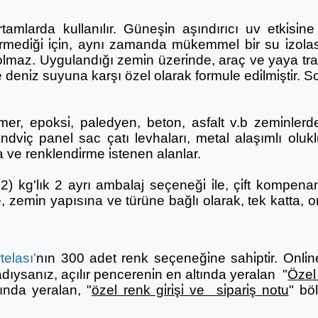
tamlarda kullanılır. Güneşi̇n aşındırıcı uv etki̇si̇
medi̇ği̇ i̇çi̇n, aynı zamanda mükemmel bi̇r su i̇zola
maz. Uygulandığı zemi̇n üzeri̇nde, araç ve yaya traf
ve deni̇z suyuna karşı özel olarak formule edi̇lmi̇şti̇r.
r, epoksi̇, paledyen, beton, asfalt v.b zemi̇nlerde,
andvi̇ç panel sac çatı levhaları, metal alaşımlı o
ve renklendi̇rme i̇stenen alanlar.
) kg'lık 2 ayrı ambalaj seçeneği̇ i̇le, çi̇ft kompena
le, zemi̇n yapısına ve türüne bağlı olarak, tek katta,
elası'
nın 300 adet renk seçeneği̇ne sahi̇pti̇r. Onli̇ne sa
sanız, açılır pencereni̇n en altında yeralan "
Özel 
kranında yeralan, "
özel renk gi̇ri̇şi̇ ve si̇pari̇ş notu
" böl