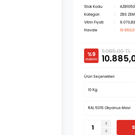
Stok Kodu
AZB1050
Kategori
ZBS ZEM
Vitrin Fiyatı
9.070,83
Havale
10.650,0
11.985,00 TL
%9
10.885,
indirim
Ürün Seçenekleri
S