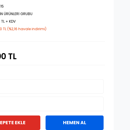
15
İN ÜRÜNLERİ GRUBU
 TL + KDV
0 TL (%2,16 havale indirimi)
00 TL
EPETE EKLE
HEMEN AL