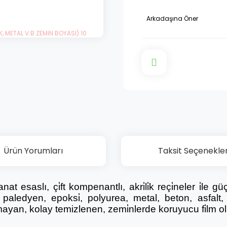
Arkadaşına Öner
Ürün Yorumları
Taksit Seçenekler
si̇yanat esaslı, çi̇ft kompenantlı, akri̇li̇k reçi̇neler i̇l
r, paledyen, epoksi̇, polyurea, metal, beton, asfalt,
pmayan, kolay temizlenen, zemi̇nlerde koruyucu fi̇lm o