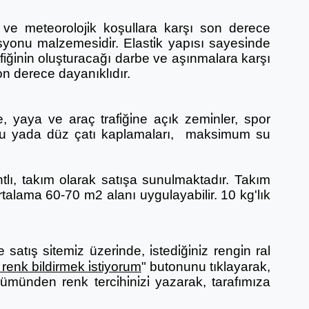
ne ve meteoroloji̇k koşullara karşı son derece
syonu malzemesi̇di̇r. Elasti̇k yapısı sayesi̇nde
iği̇ni̇n oluşturacağı darbe ve aşınmalara karşı
 Son derece dayanıklıdır.
 yaya ve araç trafi̇ği̇ne açık zemi̇nler, spor
luklu yada düz çatı kaplamaları, maksimum su
ntlı, takım olarak satışa sunulmaktadır. Takım
 ortalama 60-70 m2 alanı uygulayabilir. 10 kg'lık
tış si̇temi̇z üzeri̇nde, i̇stedi̇ği̇ni̇z rengi̇n ral
renk bildirmek i̇stiyorum
" butonunu tıklayarak,
ümünden renk terci̇hi̇ni̇zi̇ yazarak, tarafımıza