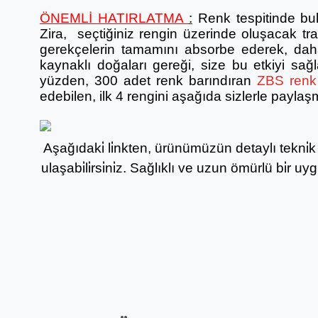
ÖNEMLİ HATIRLATMA
:
Renk tespitinde bu
Zira, seçtiğiniz rengin üzerinde oluşacak tr
gerekçelerin tamamını absorbe ederek, daha
kaynaklı doğaları gereği, size bu etkiyi sa
yüzden, 300 adet renk barındıran
ZBS renk 
edebilen, ilk 4 rengini aşağıda sizlerle paylaş
Aşağıdaki̇ li̇nkten, ürünümüzün detaylı tekni̇k b
ulaşabi̇li̇rsi̇ni̇z. Sağlıklı ve uzun ömürlü bi̇r uy