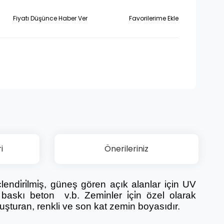
Fiyatı Düşünce Haber Ver
i
Önerileriniz
e güçlendi̇ri̇lmi̇ş, güneş gören açık alanlar için UV
 baskı beton v.b. Zemi̇nler i̇çi̇n özel olarak
luşturan, renkli ve son kat zemin boyasıdır.