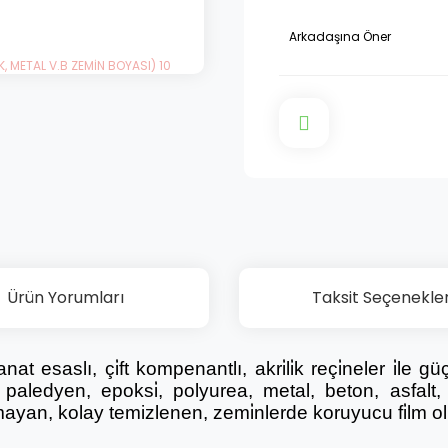
Arkadaşına Öner
Ürün Yorumları
Taksit Seçenekler
si̇yanat esaslı, çi̇ft kompenantlı, akri̇li̇k reçi̇neler i̇l
r, paledyen, epoksi̇, polyurea, metal, beton, asfalt,
pmayan, kolay temizlenen, zemi̇nlerde koruyucu fi̇lm o