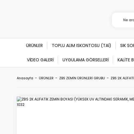
ÜRÜNLER
TOPLU ALIM ISKONTOSU (TAİ)
SIK S
VİDEO GALERİ
UYGULAMA GÖRSELLERİ
KALİTE 
Anasayfa
ÜRÜNLER
ZBS ZEMİN ÜRÜNLERİ GRUBU
ZBS 2K ALİFAT