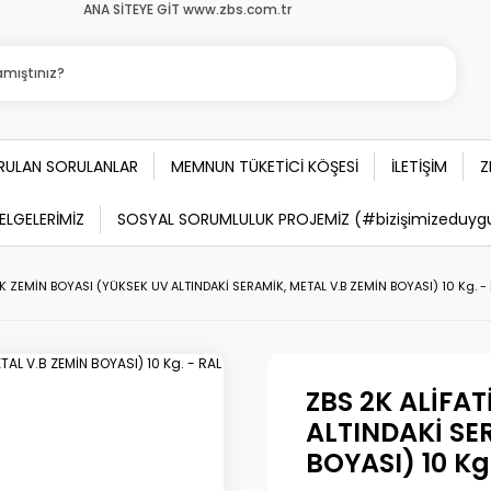
ANA SİTEYE GİT www.zbs.com.tr
ORULAN SORULANLAR
MEMNUN TÜKETİCİ KÖŞESİ
İLETİŞİM
Z
BELGELERİMİZ
SOSYAL SORUMLULUK PROJEMİZ (#bizişimizeduygula
İK ZEMİN BOYASI (YÜKSEK UV ALTINDAKİ SERAMİK, METAL V.B ZEMİN BOYASI) 10 Kg. -
ZBS 2K ALİFA
ALTINDAKİ SE
BOYASI) 10 Kg