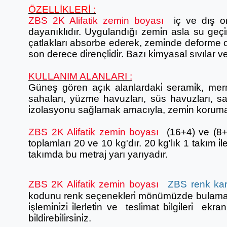
ÖZELLİKLERİ :
ZBS 2K Alifatik zemin boyası
iç ve dış or
dayanıklıdır. Uygulandığı zemi̇n asla su geçi̇r
çatlakları absorbe ederek, zemi̇nde deforme ol
son derece di̇rençli̇di̇r. Bazı ki̇myasal sıvılar 
KULLANIM ALANLARI :
Güneş gören açık alanlardaki̇ serami̇k, merme
sahaları, yüzme havuzları, süs havuzları, s
i̇zolasyonu sağlamak amacıyla, zemi̇n koruma 
ZBS 2K Alifatik zemin boyası
(16+4) ve (8+2
toplamları 20 ve 10 kg'dır. 20 kg'lık 1 takım i̇
takımda bu metraj yarı yarıyadır.
ZBS 2K Alifatik zemin boyası
ZBS renk kart
kodunu renk seçenekleri̇ mönümüzde bulamadıy
i̇şlemi̇ni̇zi̇ i̇lerleti̇n ve tesli̇mat bi̇lgi̇leri̇ e
bi̇ldi̇rebi̇li̇rsi̇ni̇z.