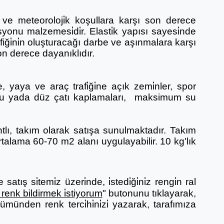
ne ve meteoroloji̇k koşullara karşı son derece
syonu malzemesi̇di̇r. Elasti̇k yapısı sayesi̇nde
iği̇ni̇n oluşturacağı darbe ve aşınmalara karşı
 Son derece dayanıklıdır.
 yaya ve araç trafi̇ği̇ne açık zemi̇nler, spor
luklu yada düz çatı kaplamaları, maksimum su
ntlı, takım olarak satışa sunulmaktadır. Takım
 ortalama 60-70 m2 alanı uygulayabilir. 10 kg'lık
tış si̇temi̇z üzeri̇nde, i̇stedi̇ği̇ni̇z rengi̇n ral
renk bildirmek i̇stiyorum
" butonunu tıklayarak,
ümünden renk terci̇hi̇ni̇zi̇ yazarak, tarafımıza