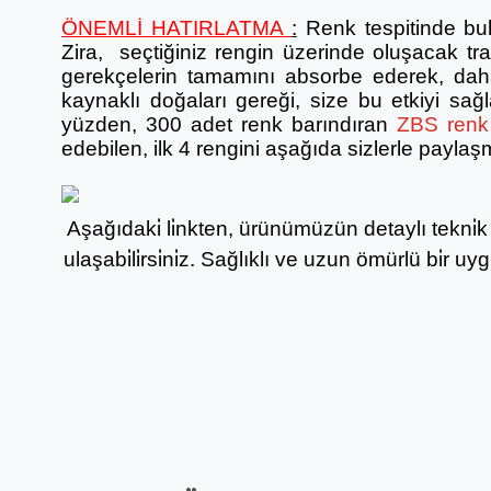
ÖNEMLİ HATIRLATMA
:
Renk tespitinde bu
Zira, seçtiğiniz rengin üzerinde oluşacak tr
gerekçelerin tamamını absorbe ederek, daha
kaynaklı doğaları gereği, size bu etkiyi sa
yüzden, 300 adet renk barındıran
ZBS renk 
edebilen, ilk 4 rengini aşağıda sizlerle paylaş
Aşağıdaki̇ li̇nkten, ürünümüzün detaylı tekni̇k b
ulaşabi̇li̇rsi̇ni̇z. Sağlıklı ve uzun ömürlü bi̇r uy