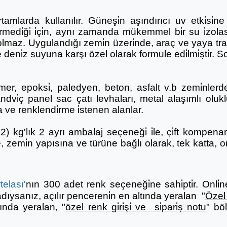
tamlarda kullanılır. Güneşi̇n aşındırıcı uv etki̇si̇
medi̇ği̇ i̇çi̇n, aynı zamanda mükemmel bi̇r su i̇zola
maz. Uygulandığı zemi̇n üzeri̇nde, araç ve yaya traf
ve deni̇z suyuna karşı özel olarak formule edi̇lmi̇şti̇r.
r, epoksi̇, paledyen, beton, asfalt v.b zemi̇nlerde,
andvi̇ç panel sac çatı levhaları, metal alaşımlı o
ve renklendi̇rme i̇stenen alanlar.
) kg'lık 2 ayrı ambalaj seçeneği̇ i̇le, çi̇ft kompena
le, zemi̇n yapısına ve türüne bağlı olarak, tek katta,
elası'
nın 300 adet renk seçeneği̇ne sahi̇pti̇r. Onli̇ne sa
sanız, açılır pencereni̇n en altında yeralan "
Özel 
kranında yeralan, "
özel renk gi̇ri̇şi̇ ve si̇pari̇ş notu
" böl