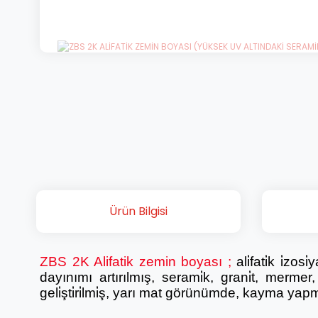
Ürün Bilgisi
ZBS 2K Alifatik zemin boyası
;
ali̇fati̇k i̇zo
dayınımı artırılmış, serami̇k, grani̇t, merme
geli̇şti̇ri̇lmi̇ş, yarı mat görünümde, kayma ya