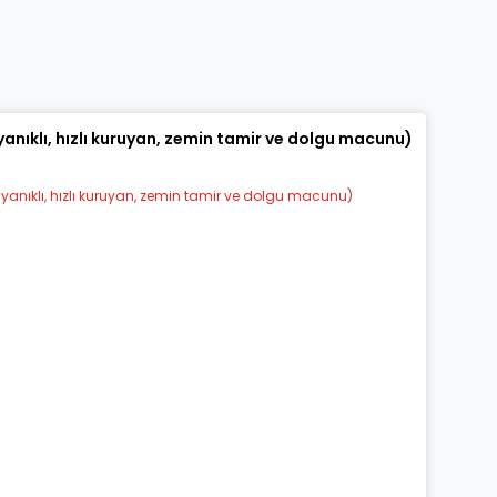
konularda yetersiz gördüğünüz noktaları öneri formunu kullanarak tarafı
Bu ürüne ilk yorumu siz yapın!
Yorum Yaz
anıklı, hızlı kuruyan, zemin tamir ve dolgu macunu)
Gönder