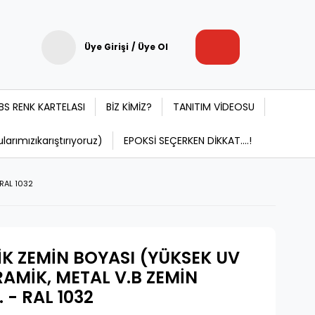
Üye Girişi
/
Üye Ol
BS RENK KARTELASI
BİZ KİMİZ?
TANITIM VİDEOSU
rımızıkarıştırıyoruz)
EPOKSİ SEÇERKEN DİKKAT....!
 RAL 1032
TİK ZEMİN BOYASI (YÜKSEK UV
RAMİK, METAL V.B ZEMİN
. - RAL 1032