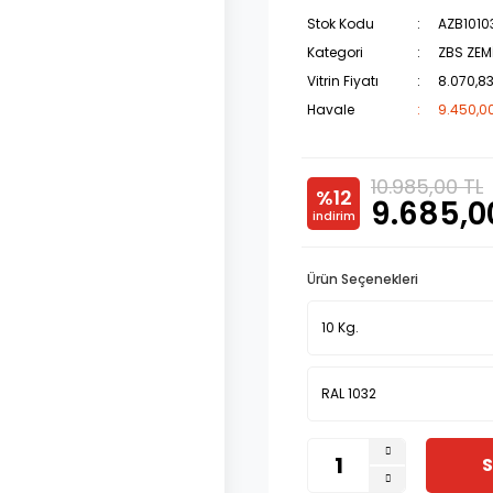
Stok Kodu
AZB1010
Kategori
ZBS ZEM
Vitrin Fiyatı
8.070,83
Havale
9.450,00
10.985,00 TL
%12
9.685,0
indirim
Ürün Seçenekleri
S