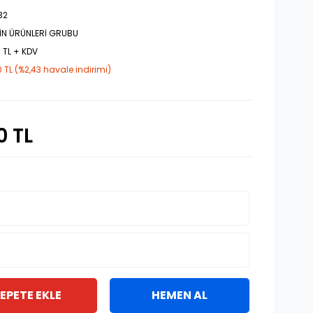
32
İN ÜRÜNLERİ GRUBU
 TL + KDV
 TL (%2,43 havale indirimi)
0 TL
EPETE EKLE
HEMEN AL