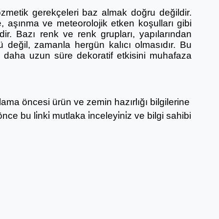
zmetik gerekçeleri baz almak doğru değildir.
, aşınma ve meteorolojik etken koşulları gibi
r. Bazı renk ve renk grupları, yapılarından
ü değil, zamanla hergün kalıcı olmasıdır. Bu
ak daha uzun süre dekoratif etkisini muhafaza
ygulama öncesi ürün ve zemin hazırlığı bilgilerine
nce bu li̇nki̇ mutlaka i̇nceleyi̇ni̇z ve bilgi sahibi