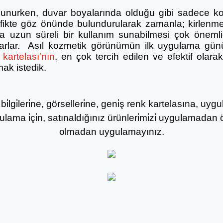
lunurken, duvar boyalarında olduğu gibi sadece ko
afikte göz önünde bulundurularak zamanla; kirlenme
 uzun süreli bir kullanım sunabilmesi çok önemlidi
ğlarlar. Asıl kozmetik görünümün ilk uygulama gün
kartelası'nın
, en çok tercih edilen ve efektif olar
mak istedik.
i̇lgi̇leri̇ne, görselleri̇ne, geni̇ş renk kartelasına, u
gulama i̇çi̇n, satınaldığınız ürünleri̇mi̇zi̇ uygulamadan ö
olmadan uygulamayınız.