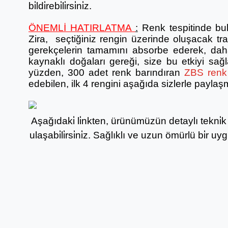
bi̇ldi̇rebi̇li̇rsi̇ni̇z.
ÖNEMLİ HATIRLATMA
:
Renk tespitinde bu
Zira, seçtiğiniz rengin üzerinde oluşacak tr
gerekçelerin tamamını absorbe ederek, daha
kaynaklı doğaları gereği, size bu etkiyi sa
yüzden, 300 adet renk barındıran
ZBS renk 
edebilen, ilk 4 rengini aşağıda sizlerle paylaş
Aşağıdaki̇ li̇nkten, ürünümüzün detaylı tekni̇k b
ulaşabi̇li̇rsi̇ni̇z. Sağlıklı ve uzun ömürlü bi̇r uy