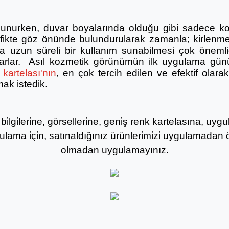
lunurken, duvar boyalarında olduğu gibi sadece ko
afikte göz önünde bulundurularak zamanla; kirlenme
 uzun süreli bir kullanım sunabilmesi çok önemlidi
ğlarlar. Asıl kozmetik görünümün ilk uygulama gün
kartelası'nın
, en çok tercih edilen ve efektif olar
mak istedik.
i̇lgi̇leri̇ne, görselleri̇ne, geni̇ş renk kartelasına, u
gulama i̇çi̇n, satınaldığınız ürünleri̇mi̇zi̇ uygulamadan ö
olmadan uygulamayınız.