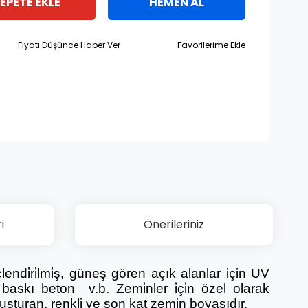
EPETE EKLE
HEMEN AL
Fiyatı Düşünce Haber Ver
i
Önerileriniz
e güçlendi̇ri̇lmi̇ş, güneş gören açık alanlar için UV
 baskı beton v.b. Zemi̇nler i̇çi̇n özel olarak
luşturan, renkli ve son kat zemin boyasıdır.