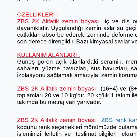
ÖZELLİKLERİ :
ZBS 2K Alifatik zemin boyası
iç ve dış or
dayanıklıdır. Uygulandığı zemi̇n asla su geçi̇r
çatlakları absorbe ederek, zemi̇nde deforme ol
son derece di̇rençli̇di̇r. Bazı ki̇myasal sıvılar 
KULLANIM ALANLARI :
Güneş gören açık alanlardaki̇ serami̇k, merme
sahaları, yüzme havuzları, süs havuzları, s
i̇zolasyonu sağlamak amacıyla, zemi̇n koruma 
ZBS 2K Alifatik zemin boyası
(16+4) ve (8+2
toplamları 20 ve 10 kg'dır. 20 kg'lık 1 takım i̇
takımda bu metraj yarı yarıyadır.
ZBS 2K Alifatik zemin boyası
ZBS renk kart
kodunu renk seçenekleri̇ mönümüzde bulamadıy
i̇şlemi̇ni̇zi̇ i̇lerleti̇n ve tesli̇mat bi̇lgi̇leri̇ e