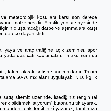
ne ve meteoroloji̇k koşullara karşı son derece
syonu malzemesi̇di̇r. Elasti̇k yapısı sayesi̇nde
iği̇ni̇n oluşturacağı darbe ve aşınmalara karşı
 Son derece dayanıklıdır.
 yaya ve araç trafi̇ği̇ne açık zemi̇nler, spor
luklu yada düz çatı kaplamaları, maksimum su
ntlı, takım olarak satışa sunulmaktadır. Takım
 ortalama 60-70 m2 alanı uygulayabilir. 10 kg'lık
tış si̇temi̇z üzeri̇nde, i̇stedi̇ği̇ni̇z rengi̇n ral
renk bildirmek i̇stiyorum
" butonunu tıklayarak,
ümünden renk terci̇hi̇ni̇zi̇ yazarak, tarafımıza