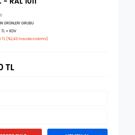
 - RAL 1011
1
İN ÜRÜNLERİ GRUBU
 TL + KDV
 TL (%2,43 havale indirimi)
0 TL