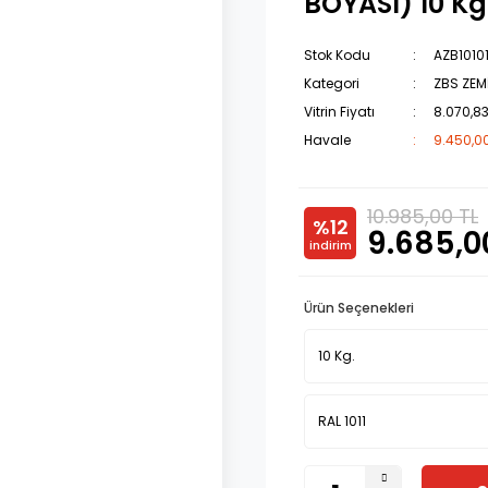
BOYASI) 10 Kg.
Stok Kodu
AZB10101
Kategori
ZBS ZEM
Vitrin Fiyatı
8.070,83
Havale
9.450,00
10.985,00 TL
%12
9.685,0
indirim
Ürün Seçenekleri