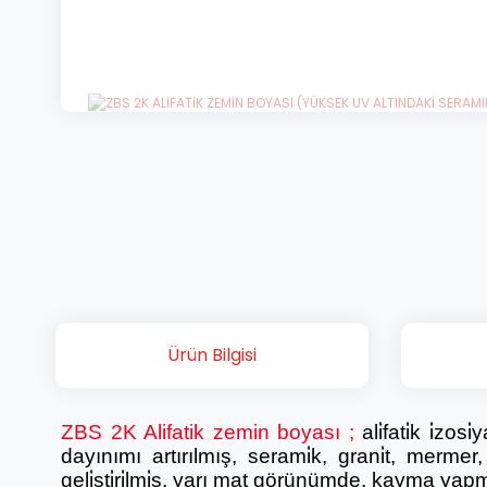
Ürün Bilgisi
ZBS 2K Alifatik zemin boyası
;
ali̇fati̇k i̇zo
dayınımı artırılmış, serami̇k, grani̇t, merme
geli̇şti̇ri̇lmi̇ş, yarı mat görünümde, kayma ya