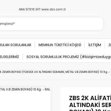
ANA SİTEYE GİT www.zbs.com.tr
ORULAN SORULANLAR
MEMNUN TÜKETİCİ KÖŞESİ
İLETİŞİM
Z
BELGELERİMİZ
SOSYAL SORUMLULUK PROJEMİZ (#bizişimizeduygula
İK ZEMİN BOYASI (YÜKSEK UV ALTINDAKİ SERAMİK, METAL V.B ZEMİN BOYASI) 10 Kg. - 
ZBS 2K ALİFA
ALTINDAKİ SE