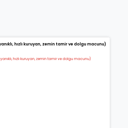
konularda yetersiz gördüğünüz noktaları öneri formunu kullanarak tarafı
Bu ürüne ilk yorumu siz yapın!
Yorum Yaz
anıklı, hızlı kuruyan, zemin tamir ve dolgu macunu)
Gönder