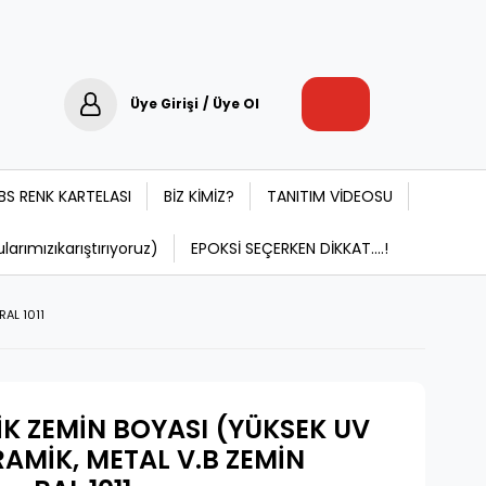
Üye Girişi
/
Üye Ol
BS RENK KARTELASI
BİZ KİMİZ?
TANITIM VİDEOSU
rımızıkarıştırıyoruz)
EPOKSİ SEÇERKEN DİKKAT....!
RAL 1011
TİK ZEMİN BOYASI (YÜKSEK UV
RAMİK, METAL V.B ZEMİN