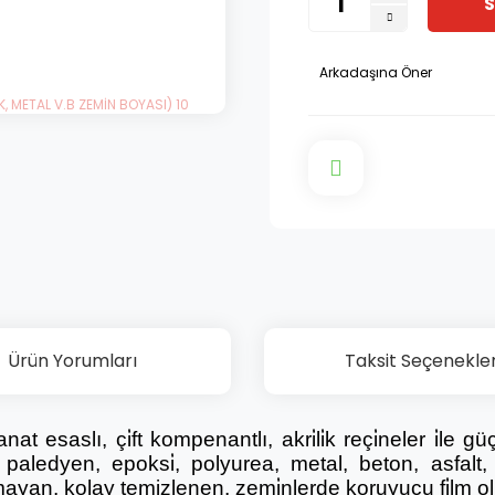
S
Arkadaşına Öner
Ürün Yorumları
Taksit Seçenekler
si̇yanat esaslı, çi̇ft kompenantlı, akri̇li̇k reçi̇neler i̇l
r, paledyen, epoksi̇, polyurea, metal, beton, asfalt,
pmayan, kolay temizlenen, zemi̇nlerde koruyucu fi̇lm o