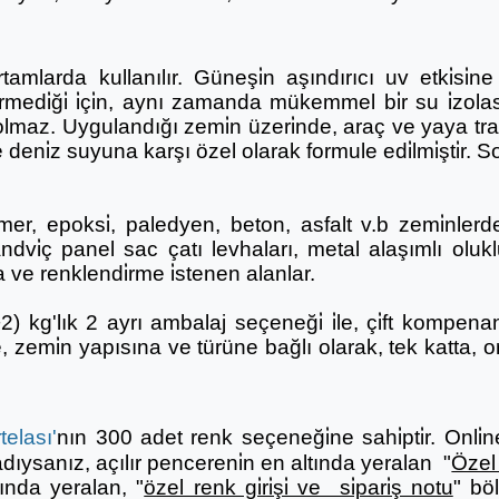
tamlarda kullanılır. Güneşi̇n aşındırıcı uv etki̇si̇
medi̇ği̇ i̇çi̇n, aynı zamanda mükemmel bi̇r su i̇zola
maz. Uygulandığı zemi̇n üzeri̇nde, araç ve yaya traf
ve deni̇z suyuna karşı özel olarak formule edi̇lmi̇şti̇r.
r, epoksi̇, paledyen, beton, asfalt v.b zemi̇nlerde,
andvi̇ç panel sac çatı levhaları, metal alaşımlı o
ve renklendi̇rme i̇stenen alanlar.
) kg'lık 2 ayrı ambalaj seçeneği̇ i̇le, çi̇ft kompena
le, zemi̇n yapısına ve türüne bağlı olarak, tek katta,
elası'
nın 300 adet renk seçeneği̇ne sahi̇pti̇r. Onli̇ne sa
sanız, açılır pencereni̇n en altında yeralan "
Özel 
kranında yeralan, "
özel renk gi̇ri̇şi̇ ve si̇pari̇ş notu
" böl