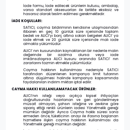
İade formu, İade edilecek ürünlerin kutusu, ambalajı,
varsa standart aksesuarları ile birlikte eksiksiz ve
hasarsız olarak teslim edilmesi gerekmektedir.
İADE KOŞULLARI:
SATICI, cayma bildiriminin kendisine ulaşmasından
itibaren en geç 10 günlük süre içerisinde toplam
bedeli ve ALICI’yı borç altına sokan belgeleri ALICI’ ya
iade etmek ve 20 günlük süre içerisinde malı iade
almakla yükümlüdür.
ALICI’ nın kusurundan kaynaklanan bir nedenle malın
değerinde bir azalma olursa veya iade
imkânsızlaşırsa ALICI kusuru oranında SATICI’ nın
zararlarını tazmin etmekle yükümlüdür.
Cayma hakkının kullanılması nedeniyle SATICI
tarafından düzenlenen kampanya limit tutarının
altına düşülmesi halinde kampanya kapsamında
faydalanılan indirim miktarı iptal edilir.
CAYMA HAKKI KULLANILAMAYACAK ÜRÜNLER:
ALICI’nın isteği veya açıkça kişisel ihtiyaçları
doğrultusunda hazırlanan ve geri gönderilmeye
müsait olmayan, şahsın isteğine ve zevkine göre
sipariş ettiği renkli ürünlerin iadesi Yönetmelik gereği
mümkün değildir. Ayrıca Cayma hakkı süresi sona
ermeden önce, tüketicinin onayı ile ifasına başlanan
hizmetlere ilişkin cayma hakkının kullanılması da
Yönetmelik gereği mümkün değildir.