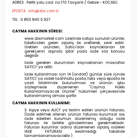
ADRES : Pelitli yolu cad. no:170 Tavşanlı / Gebze - KOCAELİ
EPOSTA : info@zbs.com.tr
TEL : 0 850 840 0 927
CAYMA HAKKININ SÜRESİ:
www.zbsmarket.com üzerinde satışa sunulan ürünler,
tüketiciden gelen sipariş ile üretilerek, sevk edilir.
Üretilen üründen, Satıcı'dan kaynaklanan bir
gerekçenin dışında iptal yada iade söz konusu
değildir.
İade gereken durumdan kaynaklanan masraflar
SATICI’ ya aittir.
İade kullanılması için 14 (ondört) günlük süre içinde
SATICI' ya iadeli taahhütlü posta, faks veya eposta ile
yazılı bildirimde bulunulması ve ürünün işbu
sözleşmede düzenlenen "Cayma Hakkı
Kullanılamayacak Ürünler" hükümleri çerçevesinde
kullanılmamış olması şarttır.
CAYMA HAKKININ KULLANIMI:
3. kişiye veya ALICI’ ya teslim edilen ürünün faturası,
(İade edilmek istenen ürünün faturası kurumsal ise,
iade ederken kurumun düzenlemiş olduğu iade
faturası ile birlikte gönderilmesi gerekmektedir.
Faturası kurumlar adına düzenlenen sipariş iadeleri
İADE FATURASI kesilmediği takdirde
tamamlanamayacaktır.)