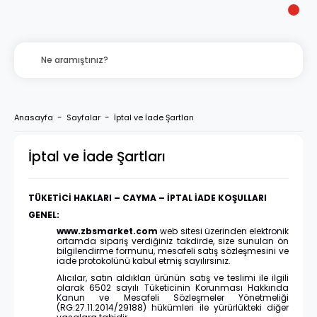
Anasayfa
Sayfalar
İptal ve İade Şartları
İptal ve İade Şartları
TÜKETİCİ HAKLARI – CAYMA – İPTAL İADE KOŞULLARI
GENEL:
www.zbsmarket.com
web sitesi üzerinden elektronik
ortamda sipariş verdiğiniz takdirde, size sunulan ön
bilgilendirme formunu, mesafeli satış sözleşmesini ve
iade protokolünü kabul etmiş sayılırsınız.
Alıcılar, satın aldıkları ürünün satış ve teslimi ile ilgili
olarak 6502 sayılı Tüketicinin Korunması Hakkında
Kanun ve Mesafeli Sözleşmeler Yönetmeliği
(RG:27.11.2014/29188) hükümleri ile yürürlükteki diğer