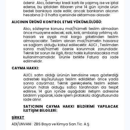
ödenir. Alıcı, ödemeyi kredi kartı ile yapmış ise ve iptal
ederse, bu iptalden itibaren yine 14 gün içinde ürün
bedeli bankaya iade edilir, ancak bankanın alıcının
hesabına 2-3 hafta içerisinde aktarması olasıdır.
ALICININ ÜRÜNÜ KONTROL ETME YÜKÜMLÜLÜĞÜ:
Alıcı, sözleşme konusu mal/hizmeti teslim almadan
önce muayene edecek; ezik, kırık, ambalajı yırtılmış vb.
hasarlı ve ayıplı mal kargo şirketinden teslim
almayacaktır. Teslim alınan mal/hizmetin hasarsız
ve sağlam olduğu kabul edilecektir. ALICI , Teslimden
sonra mal/hizmeti özenle korunmak zorundadır.
Teknik bir sorun ile ilgili, itiraz hakkı kullanılacaksa mal
kullanılmamalıdır. Ürünle birlikte Fatura da iade
edilmelidir.
CAYMA HAKKI:
ALICI; satın aldığı ürünün kendisine veya gösterdiği
adresteki kişi/kuruluşa teslim edildikten önce yada
sonra cayamaz. Teknik gerekçelerle, teslim edilen
ürünün hatalı olduğu satıcı tarafından da tespit
edilirse, 14 gün içinde aşağıdaki iletişim adresine
bildirim yaparak, iade işlem protokolü doğrultusunda
iade alınır.
SATICININ CAYMA HAKKI BİLDİRİMİ YAPILACAK
İLETİŞİM BİLGİLERİ:
ŞİRKET
ADI/UNVANI : ZBS Boya ve Kimya San.Tic. A.Ş.