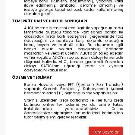
İadeye konu ürünlerin, bozulmamış, yabancı katkı
ilave edilmemiş, ambalajı deforme olmamış ve
iadeye gerekçe kabul edilecek kadar kullanılmamış
olmaları gerekir.
TEMERRÜT HALİ VE HUKUKİ SONUÇLARI
ALICI, ödeme işlemlerini kredi kartı ile yaptığı durumda
temerrüde düştüğü takdirde, kart sahibi banka ile
arasındaki kredi kartı sözleşmesi çerçevesinde faiz
ödeyeceğini ve bankaya karşı sorumlu olacağını
kabul, beyan ve taahhüt eder. Bu durumda ilgili
banka hukuki yollara başvurabilir; doğacak
masrafları ve vekâlet ücretini ALICI’dan talep edebilir
ve her koşulda ALICI’nın borcundan dolayı temerrüde
düşmesi halinde, ALICI, borcun gecikmeli ifasından
dolayı SATICI’nın uğradığı zarar ve ziyanını
ödeyeceğini kabul eder.
ÖDEME VE TESLİMAT
Banka Havalesi veya EFT (Elektronik Fon Transferi)
yaparak, Garanti Bankası / Sahrayıcedid Şubesi
hesaplarımızdan (TL) herhangi birine yapabilirsiniz.
Sitemiz üzerinden kredi kartlarınız ile, Her türlü kredi
kartınıza online tek ödeme ya da online taksit
imkânlarından yararlanabilirsiniz. Online
ödemelerinizde siparişiniz sonunda kredi kartınızdan
tutar çekim işlemi gerçekleşecektir.
Tüm Sayfalar