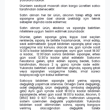
yasalara tabidir.
Ürünlerin sevkiyat masrafı olan kargo ücretleri satıcı
tarafından ödenecektir.
Satın alınan her bir ürün, alıcının talep ettiği renk
siparişine göre özel olarak üretildiği için teknik
sebepler dışında iade edilemez.
Satın alınan ürün, eksiksiz ve siparişte belirtilen
niteliklere uygun teslim edilmek zorundadır.
Ürünler, gelen siparişe göre, kişiye özel seçilen
renklerde, sipariş ile birlikte hazırlanarak, imal edilip,
sevk edilmektedir. Şayet bildirilen siparişte, iptal veya
vazgeçme söz konusu olacak ise, gün içinde saat
12:30'a kadar bildirilen siparişler, aynı gün saat 18:30'
a kadar, 12:30'dan sonra bildirilen siparişler, ertesi
gün saat 12:30'a kadar iptal edilebilir. Satıcının
hesabına gelen, iptal edilen sipariş bedeli, Satıcı
tarafından, Alıcıya 2 iş günü içinde iade edilir.
Yukarıda belirtilen saat dilimleri dışında, sipariş iptali
veya siparişten vazgeçme talebi, imal süreci
başlayacağı için kabul edilemez.
Satıcıya bildirilen siparişte iptal yerine, sipariş
değişikliği yapılmak istenirse; Örneğin (renk değişikliği,
adet değişikliği, ürün değişikliği, ambalaj değişikliği
gibi) Aynı gün içinde saat 18:00'a kadar bildirilen
siparişlerde, ertesi gün saat 18:00'a kadar, Alıcının, 0
(850) 840 0 927 no'lu iletişim hattından ulaşarak,
sistem üzerinden değişiklik yaptırılabilir. Yukarıda
bildirilen saat diliminden sonra, sipariş kargoya
verilmiş olacağından değişiklik talebi