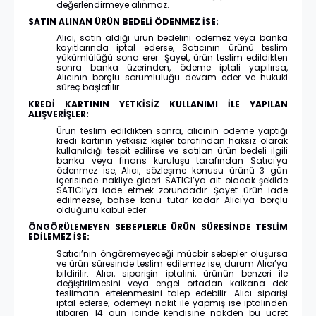
değerlendirmeye alınmaz.
SATIN ALINAN ÜRÜN BEDELİ ÖDENMEZ İSE:
Alıcı, satın aldığı ürün bedelini ödemez veya banka
kayıtlarında iptal ederse, Satıcının ürünü teslim
yükümlülüğü sona erer. Şayet, ürün teslim edildikten
sonra banka üzerinden, ödeme iptali yapılırsa,
Alıcının borçlu sorumluluğu devam eder ve hukuki
süreç başlatılır.
KREDİ KARTININ YETKİSİZ KULLANIMI İLE YAPILAN
ALIŞVERİŞLER:
Ürün teslim edildikten sonra, alıcının ödeme yaptığı
kredi kartının yetkisiz kişiler tarafından haksız olarak
kullanıldığı tespit edilirse ve satılan ürün bedeli ilgili
banka veya finans kuruluşu tarafından Satıcı'ya
ödenmez ise, Alıcı, sözleşme konusu ürünü 3 gün
içerisinde nakliye gideri SATICI’ya ait olacak şekilde
SATICI’ya iade etmek zorundadır. Şayet ürün iade
edilmezse, bahse konu tutar kadar Alıcı'ya borçlu
olduğunu kabul eder.
ÖNGÖRÜLEMEYEN SEBEPLERLE ÜRÜN SÜRESİNDE TESLİM
EDİLEMEZ İSE:
Satıcı’nın öngöremeyeceği mücbir sebepler oluşursa
ve ürün süresinde teslim edilemez ise, durum Alıcı’ya
bildirilir. Alıcı, siparişin iptalini, ürünün benzeri ile
değiştirilmesini veya engel ortadan kalkana dek
teslimatın ertelenmesini talep edebilir. Alıcı siparişi
iptal ederse; ödemeyi nakit ile yapmış ise iptalinden
itibaren 14 gün içinde kendisine nakden bu ücret